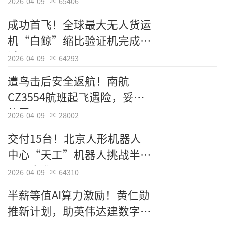
2026-04-09
65406
成功首飞！全球最大无人货运
机“白鲸”缩比验证机完成测
试
2026-04-09
64293
遭鸟击后安全返航！南航
CZ3554航班起飞遇险，妥善
处置
2026-04-09
28002
交付15台！北京人形机器人
中心“天工”机器人挑战半马
冠军水准
2026-04-09
64310
半薪等值AI算力激励！黄仁勋
推新计划，助英伟达建数字员