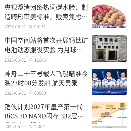
央视澄清网络热词碳水脸：制
（如长文本生成、复杂图像渲染等），而本地
造畸形审美标准，贩卖焦虑收
设备则负责隐私敏感型任务，从而实现算力与
割钱包
隐私的最佳平衡，彻底打通从iPhone到Mac的A
2026-06-01
99151
I服务闭环。
中国空间站将首次开展钙钛矿
电池动态服役实验 为月球基
这一布局也反映了苹果在AI战略上的微妙
地储备能源技术
转变。过去苹果强调“端侧优先”，但在生成
2026-06-01
11646
式AI的巨大算力需求面前，单纯的端侧运行已
神舟二十三号载人飞船瞄准今
显吃力。genai.apple.com的启用，暗示苹果
晚23时08分发射 航天员乘组
正准备在云端基础设施上投入更多资源，甚至
状态良好
2026-06-01
60580
可能推出独立的AI订阅服务。这不仅是一次技
铠侠计划2027年量产第十代
术架构的升级，更是苹果商业模式的一次潜在
BiCS 3D NAND闪存 332层堆
变革，未来用户或许需要为更高级的云端AI能
叠位密度提升59%
力付费，从而开启苹果服务业务的新增长极。
2026-06-01
42024