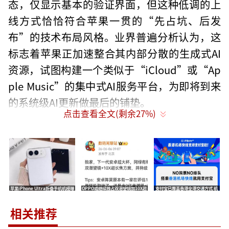
态，仅显示基本的验证界面，但这种低调的上
线方式恰恰符合苹果一贯的“先占坑、后发
布”的技术布局风格。业界普遍分析认为，这
标志着苹果正加速整合其内部分散的生成式AI
资源，试图构建一个类似于“iCloud”或“Ap
ple Music”的集中式AI服务平台，为即将到来
的系统级AI更新做最后的铺垫。
点击查看全文(剩余
27
%)
从技术逻辑推断，genai.apple.com极有
可能成为苹果未来AI服务的统一入口或开发者
接口。随着谷歌、微软等巨头在生成式AI领域
的狂飙突进，苹果迫切需要在端侧与云端之间
苹果iPhone Ultra折叠手机机模曝
OPPO或继续独占双潜望镜加10X超
支付宝已覆盖香港全港交通方式 机
建立更高效的协同通道。该子域名的出现，或
光 提供两种配色方案
长焦 友商评估后放弃跟进
场快线的士港铁巴士均可使用
许预示着苹果将推出基于云端的“Apple Intelli
相关推荐
gence Pro”服务，用于处理更复杂的AI任务