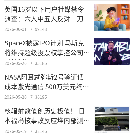
英国16岁以下用户社媒禁令
调查：六人中五人反对一刀切
式封禁
2026-06-01
99143
SpaceX披露IPO计划 马斯克
将维持超级投票权掌控公司绝
对控制权
2026-05-20
35185
NASA阿耳忒弥斯2号验证低
成本激光通信 500万美元终端
Tags：
genai.apple.com
成功接收4K影像
责任编辑：中国科技
2026-05-20
36195
核辐射数值创历史极值！ 日
本福岛核事故反应堆内部测
得“极高”水平核辐射
2026-05-19
32146