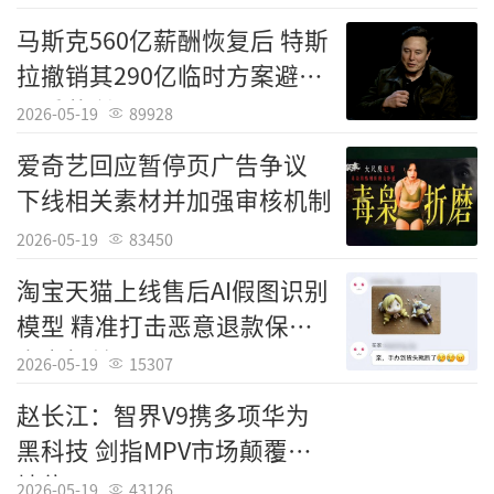
马斯克560亿薪酬恢复后 特斯
拉撤销其290亿临时方案避免
双重获利
2026-05-19
89928
爱奇艺回应暂停页广告争议
下线相关素材并加强审核机制
2026-05-19
83450
淘宝天猫上线售后AI假图识别
模型 精准打击恶意退款保障
商家权益
2026-05-19
15307
赵长江：智界V9携多项华为
黑科技 剑指MPV市场颠覆者
地位
2026-05-19
43126