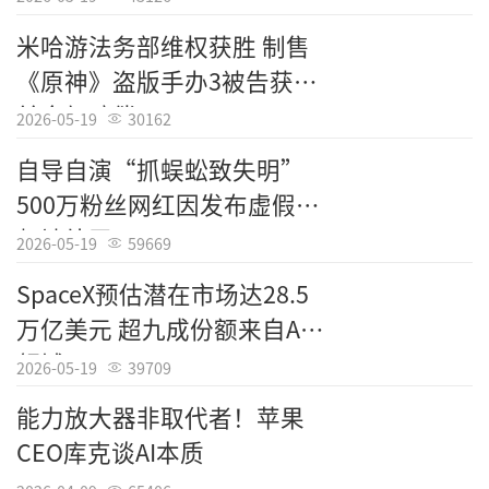
米哈游法务部维权获胜 制售
《原神》盗版手办3被告获刑
并全额赔偿
2026-05-19
30162
自导自演“抓蜈蚣致失明”
500万粉丝网红因发布虚假视
频被处罚
2026-05-19
59669
SpaceX预估潜在市场达28.5
万亿美元 超九成份额来自AI
领域
2026-05-19
39709
能力放大器非取代者！苹果
CEO库克谈AI本质