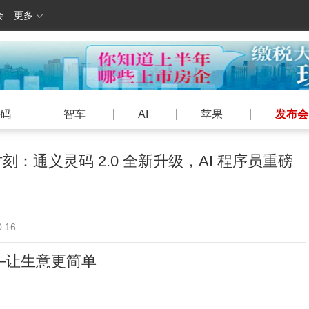
会
更多
码
智车
AI
苹果
发布会
：通义灵码 2.0 全新升级，AI 程序员重磅
0:16
会—让生意更简单