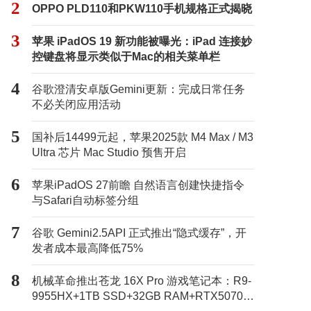
2
OPPO PLD110和PKW110手机规格正式揭晓
3
苹果 iPadOS 19 新功能被曝光：iPad 连接妙
控键盘将显示类似于Mac的相关菜单栏
4
谷歌澄清安卓版Gemini更新：完成日常任务
不必关闭应用活动
5
国补后14499元起，苹果2025款 M4 Max / M3
Ultra 芯片 Mac Studio 预售开启
6
苹果iPadOS 27前瞻 自然语言创建快捷指令
与Safari自动标签分组
7
谷歌 Gemini2.5API 正式推出“隐式缓存”，开
发者成本最高降低75%
8
机械革命推出苍龙 16X Pro 游戏笔记本：R9-
9955HX+1TB SSD+32GB RAM+RTX5070Ti