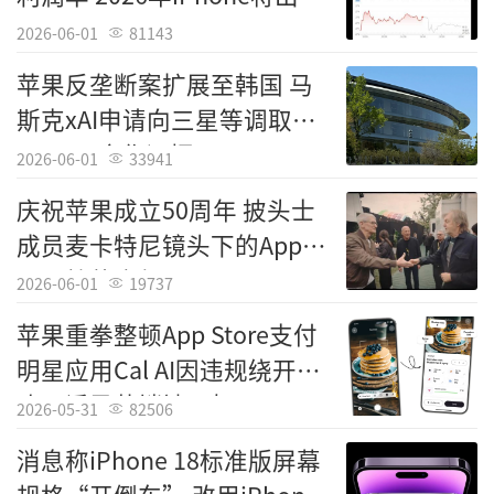
2.4EB LPDDR5
2026-06-01
81143
苹果反垄断案扩展至韩国 马
斯克xAI申请向三星等调取
OpenAI合作证据
2026-06-01
33941
庆祝苹果成立50周年 披头士
成员麦卡特尼镜头下的Apple
Park惊艳亮相
2026-06-01
19737
苹果重拳整顿App Store支付
明星应用Cal AI因违规绕开内
购及诱导营销被下架
2026-05-31
82506
消息称iPhone 18标准版屏幕