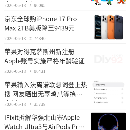
应用已支持AI
2026-06-18
96095
京东全球购iPhone 17 Pro
Max 2TB美版降至9439元
2026-06-18
74340
苹果对得克萨斯州新注册
Apple账号实施严格年龄验证
2026-06-18
96431
苹果输入法离谱联想词登上热
搜 网友晒出无辜鸡爪等搞笑
案例
2026-06-18
35739
iFixit拆解华强北山寨Apple
Watch Ultra3与AirPods Pro3