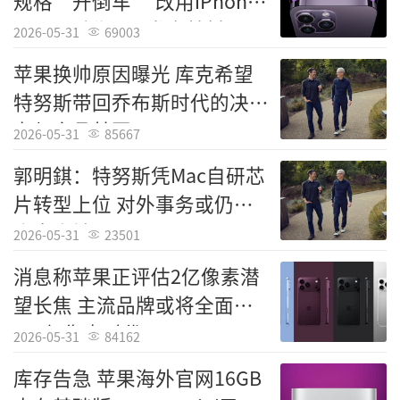
规格“开倒车” 改用iPhone
14 Pro时代M12发光基材
2026-05-31
69003
苹果换帅原因曝光 库克希望
特努斯带回乔布斯时代的决断
力与产品基因
2026-05-31
85667
郭明錤：特努斯凭Mac自研芯
片转型上位 对外事务或仍需
库克坐镇
2026-05-31
23501
消息称苹果正评估2亿像素潜
望长焦 主流品牌或将全面进
入2亿像素时代
2026-05-31
84162
库存告急 苹果海外官网16GB