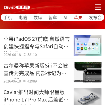
手机
电脑
数码
智车
AI
苹果
发布会
苹果iPadOS 27前瞻 自然语言
创建快捷指令与Safari自动标
签分组
2026-06-18
58110
古尔曼称苹果新版Siri不会被
宣传为完成品 内部标记为
Beta版
2026-06-18
42989
Caviar推出时间大师限量版
iPhone 17 Pro Max 后盖嵌入