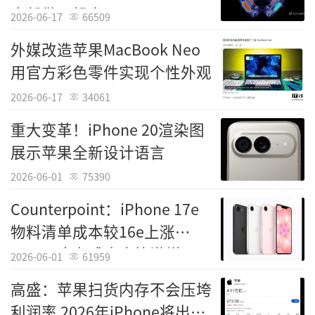
内部做工粗劣
2026-06-17
66509
外媒改造苹果MacBook Neo
用官方彩色零件实现个性外观
2026-06-17
34061
重大变革！iPhone 20渲染图
展示苹果全新设计语言
2026-06-01
75390
Counterpoint：iPhone 17e
物料清单成本较16e上涨
15.6% 内存成本占比激增
2026-06-01
61959
高盛：苹果扫货内存不会压垮
利润率 2026年iPhone将出货