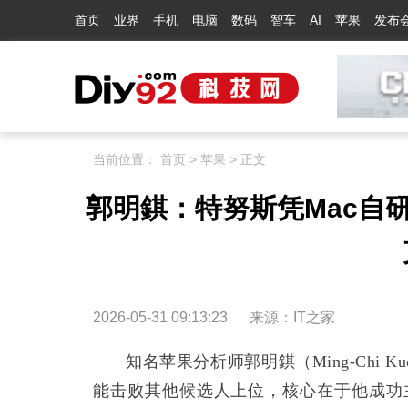
首页
业界
手机
电脑
数码
智车
AI
苹果
发布
当前位置：
首页
>
苹果
> 正文
郭明錤：特努斯凭Mac自
2026-05-31 09:13:23
来源：
IT之家
知名苹果分析师郭明錤（Ming-Chi
能击败其他候选人上位，核心在于他成功