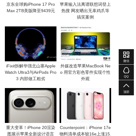
京东全球购iPhone 17 Pro
苹果输入法离谱联想词登上
Max 2TB美版降至9439元
热搜 网友晒出无辜鸡爪等
搞笑案例
微信
iFixit拆解华强北山寨Apple
外媒改造苹果MacBook Ne
Watch Ultra3与AirPods Pro
o 用官方彩色零件实现个性
QQ
3 内部做工粗劣
外观
顶部
重大变革！iPhone 20渲染
Counterpoint：iPhone 17e
图展示苹果全新设计语言
物料清单成本较16e上涨15.