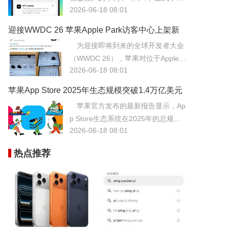
2026-06-18 08:01
至3.40%，创下该产品自推出以来的
历史新低。此次利率调整主要受美联
迎接WWDC 26 苹果Apple Park访客中心上架新
储货币政策及美国国债收益率持续走
周边
为迎接即将到来的全球开发者大会
低的影响，反映了当前宏观经济环境
（WWDC 26），苹果对位于Apple P
的变化。
2026-06-18 08:01
ark的访客中心进行了特别布置，上架
了一系列独家限定周边产品。
苹果App Store 2025年生态规模突破1.4万亿美元
四成头部应用已支持AI
苹果官方发布的最新报告显示，Ap
p Store生态系统在2025年的总规模
2026-06-18 08:01
已突破1.4万亿美元大关，其中超过四
成的头部应用已深度集成了人工智能
热点推荐
功能。