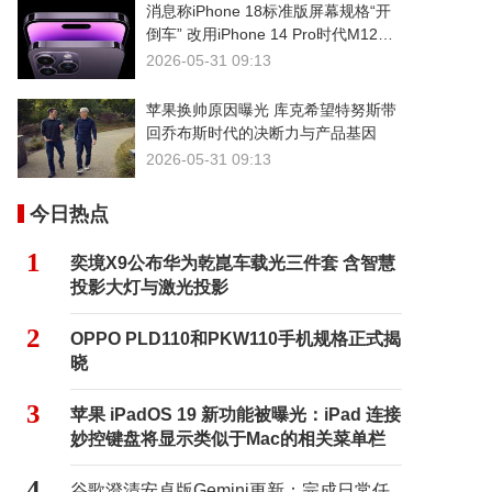
消息称iPhone 18标准版屏幕规格“开
倒车” 改用iPhone 14 Pro时代M12发
光基材
2026-05-31 09:13
苹果换帅原因曝光 库克希望特努斯带
回乔布斯时代的决断力与产品基因
2026-05-31 09:13
今日热点
1
奕境X9公布华为乾崑车载光三件套 含智慧
投影大灯与激光投影
2
OPPO PLD110和PKW110手机规格正式揭
晓
3
苹果 iPadOS 19 新功能被曝光：iPad 连接
妙控键盘将显示类似于Mac的相关菜单栏
4
谷歌澄清安卓版Gemini更新：完成日常任