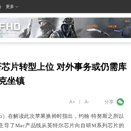
会
更多
研芯片转型上位 对外事务或仍需库
克坐镇
A+
A-
微信
分享
 Kuo）在解读此次苹果换帅时指出，约翰·特努斯之所以
主导了Mac产品线从英特尔芯片向自研M系列芯片的