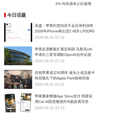
6% 内存成本占比激增
今日话题
高盛：苹果扫货内存不会压垮利润率
2026年iPhone将出货2.4EB LPDDR5
2026-06-01 07:22
苹果反垄断案扩展至韩国 马斯克xAI
申请向三星等调取OpenAI合作证据
2026-06-01 07:22
庆祝苹果成立50周年 披头士成员麦卡
特尼镜头下的Apple Park惊艳亮相
2026-06-01 07:22
苹果重拳整顿App Store支付 明星应
用Cal AI因违规绕开内购及诱导营销
被下架
2026-05-31 09:13