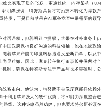
与能效比实现了质的飞跃，更通过统一内存架构（UM
础。郭明錤强调，特努斯具备将前沿技术转化为爆款产
双重特质，正是目前苹果在AI军备竞赛中最需要的领导
绝对话语权，但郭明錤也提醒，苹果在对外事务上仍
和中国政府保持良好沟通的科技领袖，他在地缘政治
。随着苹果产能向印度转移遭遇反垄断罚单，以及中
上尚显稚嫩。因此，库克转任执行董事长并保留对全
险”机制，确保在特努斯专注于产品与技术突破时，公
的战略走向。他认为，特努斯不会像库克那样依赖外
更倾向于利用苹果强大的硬件优势，将AI能力深度整合进
I”的路线。这种策略虽然稳健，但也要求特努斯必须在