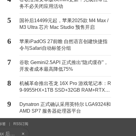
务不必关闭应用活动
5
国补后14499元起，苹果2025款 M4 Max /
M3 Ultra 芯片 Mac Studio 预售开启
6
苹果iPadOS 27前瞻 自然语言创建快捷指
令与Safari自动标签分组
7
谷歌 Gemini2.5API 正式推出“隐式缓存”，
开发者成本最高降低75%
8
机械革命推出苍龙 16X Pro 游戏笔记本：R
9-9955HX+1TB SSD+32GB RAM+RTX50
70Ti售11499元
9
Dynatron 正式确认采用英特尔 LGA9324和
苹果iPadOS 27前瞻 自然语言创建快捷指令与Safari自动标签分组
AMD SP7 服务器处理器平台
古尔曼称苹果新版Siri不会被宣传为完成品 内部标记为Beta版
标签
|
RSS订阅
本站认同其观点。
×
Caviar推出时间大师限量版iPhone 17 Pro Max 后盖嵌入机械腕表机构