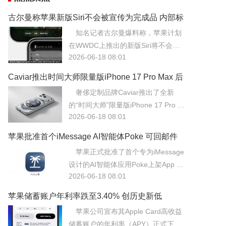
古尔曼称苹果新版Siri不会被宣传为完成品 内部标
记为Beta版
知名记者古尔曼爆料称，苹果计划
在WWDC上推出的新版Siri将不会被
2026-06-18 08:01
宣传为正式完成品，而是作为Beta测
试版向用户开放。这一谨慎策略源于
Caviar推出时间大师限量版iPhone 17 Pro Max 后
新版Siri底层架构的复杂性，苹果担心
盖嵌入机械腕表机构
奢侈定制品牌Caviar推出了全新
其稳定性与响应速度无法达到过往产
的“时间大师”限量版iPhone 17 Pro M
品的严苛标准。
2026-06-18 08:01
ax，该机型最大的亮点在于后盖创新
性地嵌入了微型机械腕表机构。
苹果批准首个iMessage AI智能体Poke 可回邮件
也能设提醒
苹果正式批准了首个专为iMessage
设计的AI智能体应用Poke上架App St
2026-06-18 08:01
ore，该应用能够直接在iMessage对
话中完成回复邮件、设置提醒及日程
苹果储蓄账户年利率跌至3.40% 创历史新低
管理等复杂任务。
苹果公司宣布其Apple Card高收益
储蓄账户的年利率（APY）正式下调