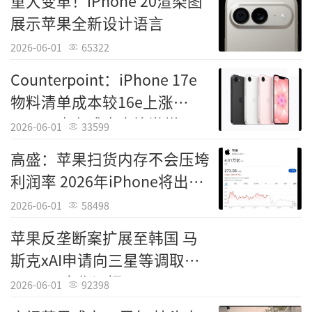
重大变革！iPhone 20渲染图
展示苹果全新设计语言
2026-06-01
65322
Counterpoint：iPhone 17e
物料清单成本较16e上涨
15.6% 内存成本占比激增
2026-06-01
33599
高盛：苹果扫货内存不会压垮
利润率 2026年iPhone将出货
2.4EB LPDDR5
2026-06-01
58498
苹果反垄断案扩展至韩国 马
斯克xAI申请向三星等调取
OpenAI合作证据
2026-06-01
92398