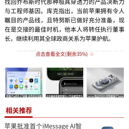
找回乔布斯时代那种极具穿透力的产品决断力
与工程师基因。库克指出，当前苹果拥有令人
瞩目的产品线，且特努斯已做好充分准备，现
在是交接的最佳时机，他本人将转任执行董事
长，继续利用其全球政商关系为苹果护航。
特努斯被外界视为“乔布斯与库克的结合
点击查看全文(剩余
35
%)
体”，他不仅拥有库克式的运营稳健性，更具
备乔布斯式的产品偏执。在苹果任职25年间，
他主导了iPad的推出、AirPods的迭代，并完成
了苹果历史上最艰难的“换芯手术”——将Mac
苹果iPadOS 27前瞻 自然语言创建
古尔曼称苹果新版Siri不会被宣传为
Caviar推出时间大师限量版iPhone
产品线从英特尔x86架构全面迁移至自研ARM架
快捷指令与Safari自动标签分组
完成品 内部标记为Beta版
17 Pro Max 后盖嵌入机械腕表机构
构的M系列芯片。分析师郭明錤指出，特努斯
相关推荐
在Mac芯片转型中展现出的执行力与跨部门协
苹果批准首个iMessage AI智
调能力，正是苹果在AI时代最稀缺的能力，他