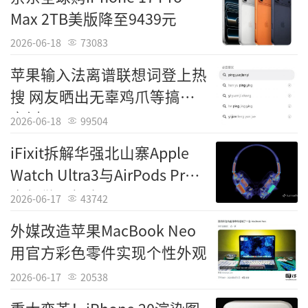
归“硬核创新”，他能否凭借其深厚的工程背
Max 2TB美版降至9439元
景，在AI硬件化与端侧智能的浪潮中，带领苹
2026-06-18
73083
果实现继iPhone之后的第二次颠覆性创新，将
是决定苹果未来十年命运的关键。
苹果输入法离谱联想词登上热
搜 网友晒出无辜鸡爪等搞笑
案例
2026-06-18
99504
iFixit拆解华强北山寨Apple
Watch Ultra3与AirPods Pro3
内部做工粗劣
2026-06-17
43742
外媒改造苹果MacBook Neo
用官方彩色零件实现个性外观
2026-06-17
20538
Tags：
特努斯
责任编辑：中国科技