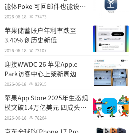
能体Poke 可回邮件也能设提
有能力打破库克时代“重运营、轻产品”的惯
醒
性，让苹果再次成为“做出别人做不出来的东
2026-06-18
77473
西”的公司。
苹果储蓄账户年利率跌至
3.40% 创历史新低
然而，特努斯接手的并非一个可以高枕无
忧的帝国，而是一个面临多重挑战的战场。尽
2026-06-18
73107
管库克将苹果市值从3500亿美元推升至4万亿美
迎接WWDC 26 苹果Apple
元，但在AI浪潮中，苹果已明显落后于谷歌、
Park访客中心上架新周边
微软等竞争对手，其自研大模型参数仅为1500
2026-06-18
83915
亿，远低于谷歌为苹果提供的Gemini模型的1.
苹果App Store 2025年生态规
2万亿。此外，Vision Pro的遇冷、折叠屏良率
模突破1.4万亿美元 四成头部
问题以及印度产能的地缘政治风险，都是特努
应用已支持AI
斯必须面对的难题。业界普遍认为，特努斯的
2026-06-18
78264
上任标志着苹果战略重心从“商业运营”回
京东全球购iPhone 17 Pro