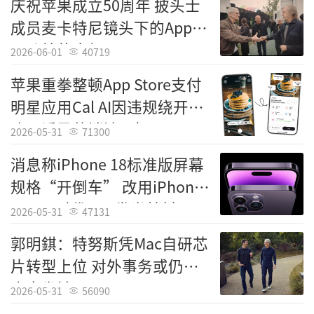
庆祝苹果成立50周年 披头士
成员麦卡特尼镜头下的Apple
Park惊艳亮相
2026-06-01
40719
苹果重拳整顿App Store支付
明星应用Cal AI因违规绕开内
购及诱导营销被下架
2026-05-31
71300
消息称iPhone 18标准版屏幕
规格“开倒车” 改用iPhone
14 Pro时代M12发光基材
2026-05-31
47131
郭明錤：特努斯凭Mac自研芯
片转型上位 对外事务或仍需
库克坐镇
2026-05-31
56090