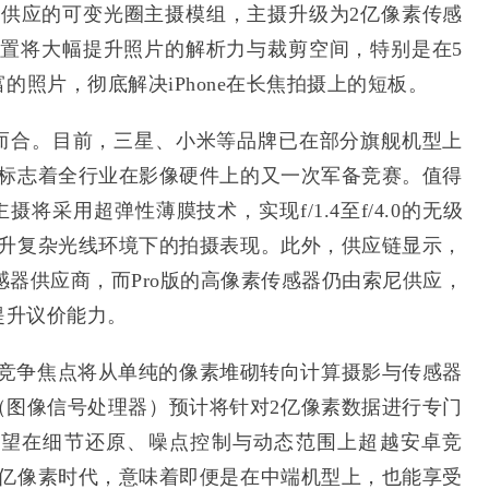
宇光学供应的可变光圈主摄模组，主摄升级为2亿像素传感
配置将大幅提升照片的解析力与裁剪空间，特别是在5
的照片，彻底解决iPhone在长焦拍摄上的短板。
而合。目前，三星、小米等品牌已在部分旗舰机型上
将标志着全行业在影像硬件上的又一次军备竞赛。值得
圈主摄将采用超弹性薄膜技术，实现f/1.4至f/4.0的无级
提升复杂光线环境下的拍摄表现。此外，供应链显示，
的传感器供应商，而Pro版的高像素传感器仍由索尼供应，
提升议价能力。
的竞争焦点将从单纯的像素堆砌转向计算摄影与传感器
SP（图像信号处理器）预计将针对2亿像素数据进行专门
有望在细节还原、噪点控制与动态范围上超越安卓竞
2亿像素时代，意味着即便是在中端机型上，也能享受