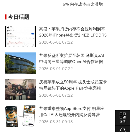
6% 内存成本占比激增
今日话题
高盛：苹果扫货内存不会压垮利润率
2026年iPhone将出货2.4EB LPDDR5
2026-06-01 07:22
苹果反垄断案扩展至韩国 马斯克xAI
申请向三星等调取OpenAI合作证据
2026-06-01 07:22
庆祝苹果成立50周年 披头士成员麦卡
特尼镜头下的Apple Park惊艳亮相
2026-06-01 07:22
苹果重拳整顿App Store支付 明星应
用Cal AI因违规绕开内购及诱导营销
被下架
2026-05-31 09:13
微信