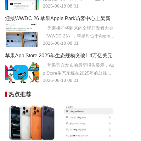
2026-06-18 08:01
至3.40%，创下该产品自推出以来的
历史新低。此次利率调整主要受美联
迎接WWDC 26 苹果Apple Park访客中心上架新
储货币政策及美国国债收益率持续走
周边
为迎接即将到来的全球开发者大会
低的影响，反映了当前宏观经济环境
（WWDC 26），苹果对位于Apple P
的变化。
2026-06-18 08:01
ark的访客中心进行了特别布置，上架
了一系列独家限定周边产品。
苹果App Store 2025年生态规模突破1.4万亿美元
四成头部应用已支持AI
苹果官方发布的最新报告显示，Ap
p Store生态系统在2025年的总规模
2026-06-18 08:01
已突破1.4万亿美元大关，其中超过四
成的头部应用已深度集成了人工智能
热点推荐
功能。