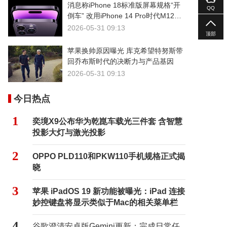
消息称iPhone 18标准版屏幕规格“开
QQ
倒车” 改用iPhone 14 Pro时代M12发
光基材
2026-05-31 09:13
顶部
苹果换帅原因曝光 库克希望特努斯带
回乔布斯时代的决断力与产品基因
2026-05-31 09:13
今日热点
1
奕境X9公布华为乾崑车载光三件套 含智慧
投影大灯与激光投影
2
OPPO PLD110和PKW110手机规格正式揭
晓
3
苹果 iPadOS 19 新功能被曝光：iPad 连接
妙控键盘将显示类似于Mac的相关菜单栏
4
谷歌澄清安卓版Gemini更新：完成日常任