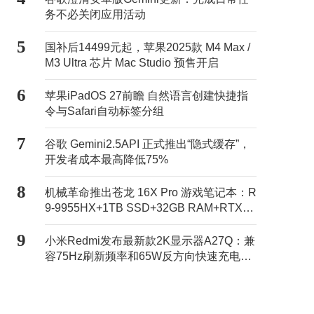
务不必关闭应用活动
5
国补后14499元起，苹果2025款 M4 Max /
M3 Ultra 芯片 Mac Studio 预售开启
6
苹果iPadOS 27前瞻 自然语言创建快捷指
令与Safari自动标签分组
7
谷歌 Gemini2.5API 正式推出“隐式缓存”，
开发者成本最高降低75%
8
机械革命推出苍龙 16X Pro 游戏笔记本：R
9-9955HX+1TB SSD+32GB RAM+RTX50
70Ti售11499元
9
小米Redmi发布最新款2K显示器A27Q：兼
容75Hz刷新频率和65W反方向快速充电，
活动价869元