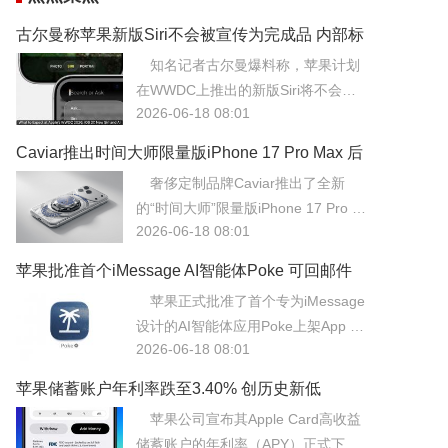
古尔曼称苹果新版Siri不会被宣传为完成品 内部标
记为Beta版
知名记者古尔曼爆料称，苹果计划
在WWDC上推出的新版Siri将不会被
2026-06-18 08:01
宣传为正式完成品，而是作为Beta测
试版向用户开放。这一谨慎策略源于
Caviar推出时间大师限量版iPhone 17 Pro Max 后
新版Siri底层架构的复杂性，苹果担心
盖嵌入机械腕表机构
奢侈定制品牌Caviar推出了全新
其稳定性与响应速度无法达到过往产
的“时间大师”限量版iPhone 17 Pro M
品的严苛标准。
2026-06-18 08:01
ax，该机型最大的亮点在于后盖创新
性地嵌入了微型机械腕表机构。
苹果批准首个iMessage AI智能体Poke 可回邮件
也能设提醒
苹果正式批准了首个专为iMessage
设计的AI智能体应用Poke上架App St
2026-06-18 08:01
ore，该应用能够直接在iMessage对
话中完成回复邮件、设置提醒及日程
苹果储蓄账户年利率跌至3.40% 创历史新低
管理等复杂任务。
苹果公司宣布其Apple Card高收益
储蓄账户的年利率（APY）正式下调