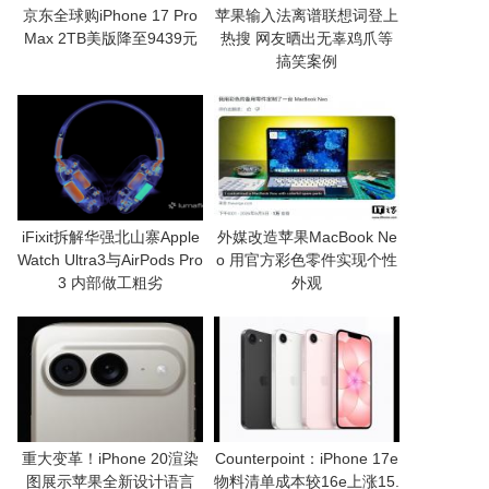
京东全球购iPhone 17 Pro
苹果输入法离谱联想词登上
Max 2TB美版降至9439元
热搜 网友晒出无辜鸡爪等
搞笑案例
iFixit拆解华强北山寨Apple
外媒改造苹果MacBook Ne
Watch Ultra3与AirPods Pro
o 用官方彩色零件实现个性
3 内部做工粗劣
外观
重大变革！iPhone 20渲染
Counterpoint：iPhone 17e
图展示苹果全新设计语言
物料清单成本较16e上涨15.