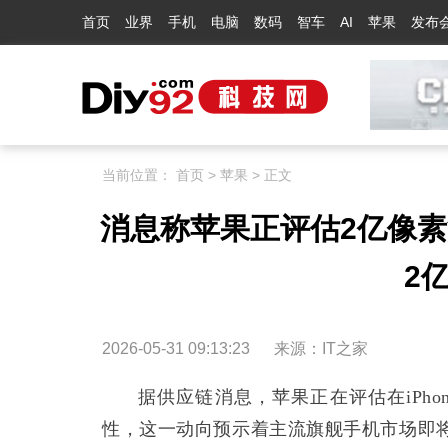
首页
业界
手机
电脑
数码
智车
AI
苹果
发布
当前位置：
首页
>
苹果
> 正文
消息称苹果正评估2亿像素
2
2026-05-31 09:13:23
来源：
IT之家
据供应链消息，苹果正在评估在iPhon
性，这一动向预示着主流旗舰手机市场即将迎来“