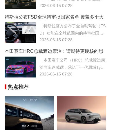
验。
2026-06-15 07:28
能支持与华为HiCar互联。电子后视
镜通过高清摄像头替代传统光学镜
特斯拉公布FSD全球待审批国家名单 覆盖多个大
片，有效降低了风阻并提升了雨雪天
洲
特斯拉官方公布了全自动驾驶（FS
气的视野清晰度。
D）功能在全球范围内的待审批国家
2026-06-15 07:28
名单，覆盖了欧洲、亚洲及大洋洲的
多个主要市场。
本田赛车HRC总裁渡边康治：请期待更硬核的思
域Type R
本田赛车公司（HRC）总裁渡边康
治向车迷喊话，承诺下一代思域Type
2026-06-15 07:28
R将会更加硬核，暗示新车将在赛道
性能上实现质的飞跃。作为前驱王者
热点推荐
的精神图腾，思域Type R一直是本田
高性能技术的集大成者。