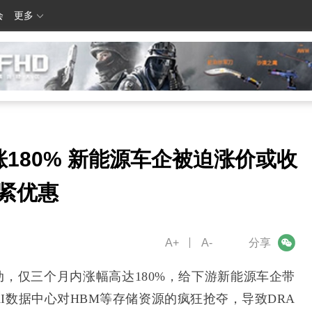
会
更多
180% 新能源车企被迫涨价或收
紧优惠
A+
A-
微信
分享
，仅三个月内涨幅高达180%，给下游新能源车企带
I数据中心对HBM等存储资源的疯狂抢夺，导致DRA