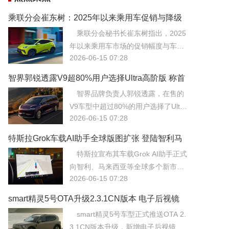
乘联分会崔东树：2025年以来乘用车促销与降级
均回归理性
乘联分会秘书长崔东树指出，2025
年以来乘用车市场的促销幅度与车型
2026-06-15 07:28
配置降级现象均已回归理性，市场不
再盲目陷入价格战泥潭。
智界郭锐透露V9超80%用户选择Ultra高阶版 称首
批交付是重要里程碑
智界品牌负责人郭锐透露，在售的
V9车型中超过80%的用户选择了Ultra
2026-06-15 07:28
高阶版配置，显示出消费者对高阶智
能驾驶与豪华体验的强烈需求。
特斯拉Grok车载AI助手全球版图扩张 登陆智利马
来西亚等市场
特斯拉宣布其车载Grok AI助手正式
向智利、马来西亚等全球多个新市场
2026-06-15 07:28
推送，进一步扩大了其智能座舱的生
态版图。Grok凭借其幽默的对话风格
smart精灵5号OTA升级2.3.1CN版本 电子后视镜
与实时联网的信息检索能力，为用户
与华为HiCar上线
smart精灵5号车型正式推送OTA 2.
提供了不同于传统语音助手的互动体
3.1CN版本升级，新增电子后视镜功