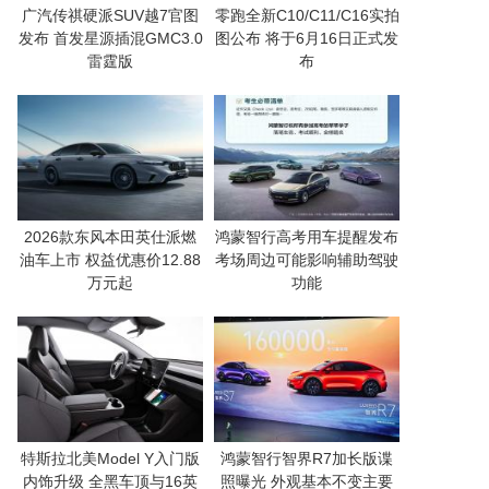
广汽传祺硬派SUV越7官图
零跑全新C10/C11/C16实拍
发布 首发星源插混GMC3.0
图公布 将于6月16日正式发
雷霆版
布
2026款东风本田英仕派燃
鸿蒙智行高考用车提醒发布
油车上市 权益优惠价12.88
考场周边可能影响辅助驾驶
万元起
功能
特斯拉北美Model Y入门版
鸿蒙智行智界R7加长版谍
内饰升级 全黑车顶与16英
照曝光 外观基本不变主要