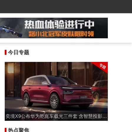
今日专题
奕境X9公布华为乾崑车载光三件套 含智慧投影大
灯与激光投影
热点聚焦