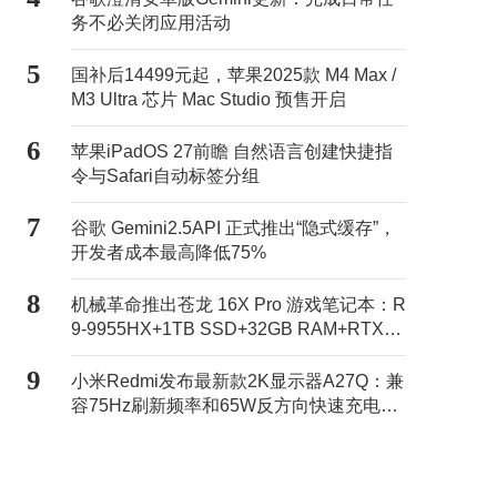
务不必关闭应用活动
5
国补后14499元起，苹果2025款 M4 Max /
M3 Ultra 芯片 Mac Studio 预售开启
6
苹果iPadOS 27前瞻 自然语言创建快捷指
令与Safari自动标签分组
7
谷歌 Gemini2.5API 正式推出“隐式缓存”，
开发者成本最高降低75%
8
机械革命推出苍龙 16X Pro 游戏笔记本：R
9-9955HX+1TB SSD+32GB RAM+RTX50
70Ti售11499元
9
小米Redmi发布最新款2K显示器A27Q：兼
容75Hz刷新频率和65W反方向快速充电，
活动价869元