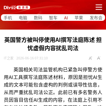
手机
电脑
数码
智车
AI
苹果
发布会
英国警方被叫停使用AI撰写法庭陈述 担
忧虚假内容扰乱司法
IT之家
2026-06-16 07:31:10
英国相关司法监管机构已紧急叫停警方使
用AI工具撰写法庭陈述材料，原因是担忧AI生
成的文本可能包含虚构的判例或误导性信息，
从而严重扰乱司法公正。此前已有多名警务人
员因盲目信任AI生成的内容，在法庭上引用不