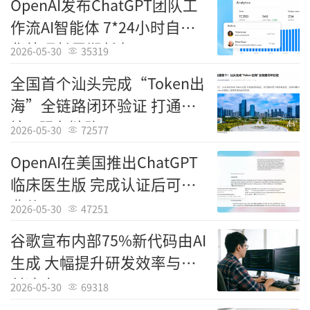
OpenAI发布ChatGPT团队工
益处远大于弊端。”
作流AI智能体 7*24小时自动
责任编辑：中国科技
化处理长周期任务
2026-05-30
35319
全国首个汕头完成“Token出
海”全链路闭环验证 打通跨
境AI服务链路
2026-05-30
72577
OpenAI在美国推出ChatGPT
临床医生版 完成认证后可免
费使用
2026-05-30
47251
谷歌宣布内部75%新代码由AI
生成 大幅提升研发效率与交
付速度
2026-05-30
69318