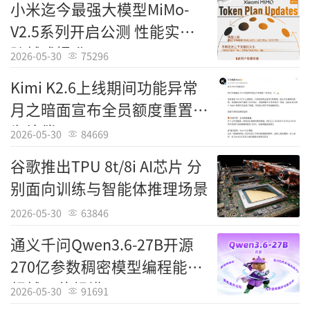
小米迄今最强大模型MiMo-
V2.5系列开启公测 性能实现
跨越式提升
2026-05-30
75296
Kimi K2.6上线期间功能异常
月之暗面宣布全员额度重置作
为补偿
2026-05-30
84669
谷歌推出TPU 8t/8i AI芯片 分
别面向训练与智能体推理场景
2026-05-30
63846
通义千问Qwen3.6-27B开源
270亿参数稠密模型编程能力
超越15倍规模MoE
2026-05-30
91691