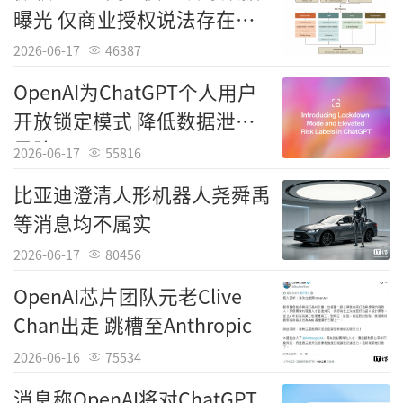
生成内容的真实性与可追溯性成为亟待解决的
曝光 仅商业授权说法存在出
难题。英国警方的案例预示着未来法律与政务A
入
2026-06-17
46387
I应用将强制要求引入“可信源验证”机制，并
OpenAI为ChatGPT个人用户
建立明确的责任归属制度。这种趋势将推动AI
开放锁定模式 降低数据泄露
开发者专注于提升模型的事实准确性与逻辑一
风险
致性，确保技术真正服务于正义，而非成为制
2026-06-17
55816
造混乱的源头。
比亚迪澄清人形机器人尧舜禹
等消息均不属实
2026-06-17
80456
OpenAI芯片团队元老Clive
Chan出走 跳槽至Anthropic
2026-06-16
75534
消息称OpenAI将对ChatGPT