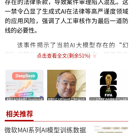
存在的法律条款，导致案件审理陷入混乱。这
一禁令凸显了生成式AI在法律等高严谨度领域
的应用风险，强调了人工审核作为最后一道防
线的必要性。
该事件揭示了当前AI大模型存在的“幻
觉”问题在法律场景下的致命危害，即便是准
点击查看全文(剩余
51
%)
确度较高的模型，也可能在压力下生成看似合
理实则错误的引用。英国警方的遭遇为全球司
法系统敲响了警钟，任何涉及人身自由与法律
裁决的文书，都不能完全委托给缺乏法律伦理
美国企业AI成本飙升 DeepSeek成
软银孙正义称OpenAI正用AI设计AI
2026世界杯扩大AI审核 实时过滤超
训练的算法。这也促使各地司法部门加速制定A
为B2B市场新宠
模型 比人类聪明万倍的ASI两年内到
3万个关键词2秒隐藏不当评论
来
I辅助工具的准入标准与使用规范。
相关推荐
随着AI工具在办公领域的渗透，如何确保
微软MAI系列AI模型训练数据