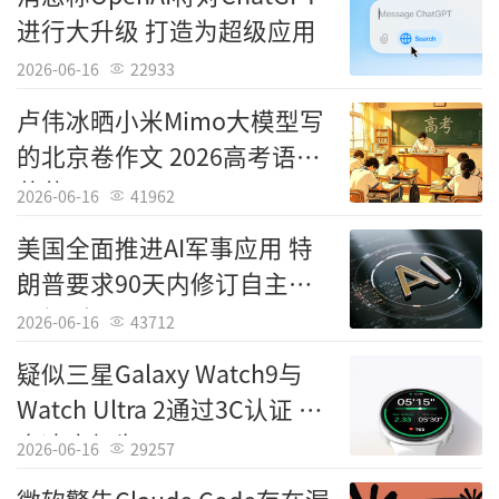
进行大升级 打造为超级应用
“目前所有警队都已出台规范使用Copilot
2026-06-16
22933
的相关制度，规定警员必须核查该工具生成的
卢伟冰晒小米Mimo大模型写
所有内容。”默里说。
的北京卷作文 2026高考语文
尽管存在诸多隐患，但默里认为，经过全
落幕
2026-06-16
41962
面测试的人工智能系统，能够为深陷工作量激
美国全面推进AI军事应用 特
增、案件侦查日趋复杂困境的警队带来显著助
朗普要求90天内修订自主武
益。
器规则
2026-06-16
43712
监控录像分析就是极具前景的应用方向。
疑似三星Galaxy Watch9与
现阶段，警员往往要耗费数小时人工回看录
Watch Ultra 2通过3C认证 充
像，从中搜寻嫌疑人。
电速度仍为10W
2026-06-16
29257
默里表示：“只要指令设置得当，人工智