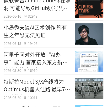
微软警告Claude Code存在漏
能完全可以做到按要求检索，比如‘找出戴红
洞 可能导致GitHub账号凭证
帽子的男子’。在证据尚存关键价值的黄金数
泄露
2026-06-16
32949
小时乃至一两天内，我们就能锁定目标、上门
抓捕，当场查获带有血迹的鞋证。”
小岛秀夫谈AI艺术创作 称有
生之年恐无法见证
他还提到，人工智能有能力处理海量电子
2026-06-15
19406
证据，儿童性侵案件侦查便是典型场景。目前
警方人工智能中心正在研发一款工具，可对查
阿里千问对外开放“AI办
扣设备中的图片进行识别与分类，减少警员直
事”能力 首家接入东方航空
接浏览不良影像的次数。
支持查航班买机票
2026-05-30
16910
默里说：“警员只需抽样核验即可，不必
特斯拉Model S/X产线将为
逐一查看全部画面。这类内容会对人的身心造
Optimus机器人让路 最早7月
成极大伤害。我认为，只要配套完善监管规
启动投产
2026-05-30
10011
则、使用规范与人员培训，自动化技术带来的