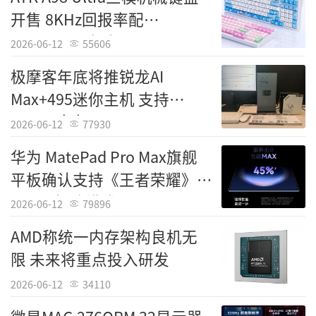
树立了新的标杆。
开售 8KHz回报率配
12000mAh电池
2026-06-12
55606
极摩客年底将推锐龙AI
Max+495迷你主机 支持
192GB内存
2026-06-12
77930
华为 MatePad Pro Max旗舰
平板确认支持《王者荣耀》
144Hz极致模式
2026-06-12
79896
AMD称统一内存架构良机无
限 未来将重点投入研发
2026-06-12
34110