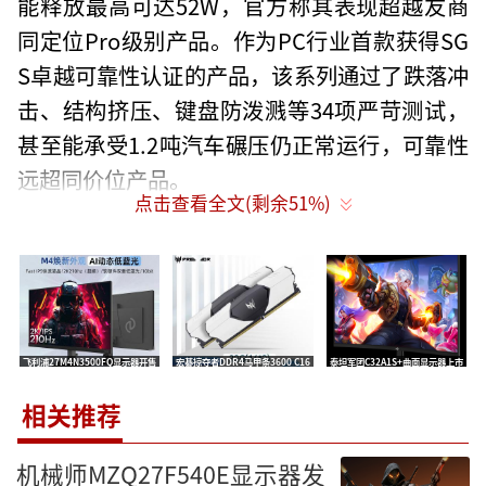
能释放最高可达52W，官方称其表现超越友商
同定位Pro级别产品。作为PC行业首款获得SG
S卓越可靠性认证的产品，该系列通过了跌落冲
击、结构挤压、键盘防泼溅等34项严苛测试，
甚至能承受1.2吨汽车碾压仍正常运行，可靠性
远超同价位产品。
点击查看全文(剩余
51
%)
在屏幕与续航方面，荣耀X Plus系列同样
表现出色。X14 Plus可选2.8K（2880×1800）
120Hz高刷护眼屏，屏占比高达92%；X16 Plu
s则提供2.5K（2560×1600）120Hz高刷屏，
飞利浦27M4N3500FQ显示器开售
宏碁掠夺者DDR4马甲条3600 C16
泰坦军团C32A1S+曲面显示器上市
屏占比93%。两款屏幕均覆盖100% sRGB色
27英寸2K 210Hz售价829元
发售 三星B-die颗粒32G售1799元
31.5英寸2K 275Hz HVA售1550元
域，峰值亮度430nit，并通过德国莱茵TÜV无
相关推荐
频闪认证和硬件低蓝光认证，搭配AI离焦护眼
机械师MZQ27F540E显示器发
技术，有效缓解长时间使用的视觉疲劳。配合8