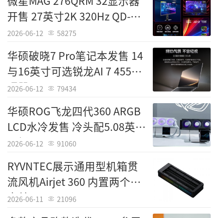
微星MAG 276QRM 32显示器
开售 27英寸2K 320Hz QD-
MiniLED
2026-06-12
58275
华硕破晓7 Pro笔记本发售 14
与16英寸可选锐龙AI 7 455处
理器
2026-06-12
79434
华硕ROG飞龙四代360 ARGB
LCD水冷发售 冷头配5.08英寸
面板
2026-06-12
91060
RYVNTEC展示通用型机箱贯
流风机Airjet 360 内置两个风
扇单元
2026-06-11
21096