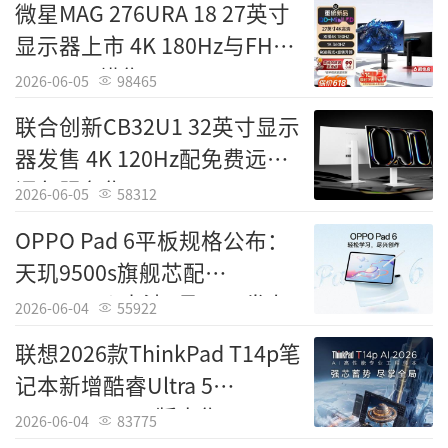
微星MAG 276URA 18 27英寸
显示器上市 4K 180Hz与FHD
360Hz双模售2199元
2026-06-05
98465
联合创新CB32U1 32英寸显示
器发售 4K 120Hz配免费远程
调色服务售2499元
2026-06-05
58312
OPPO Pad 6平板规格公布：
天玑9500s旗舰芯配
10420mAh电池5月25日发布
2026-06-04
55922
联想2026款ThinkPad T14p笔
记本新增酷睿Ultra 5
338H+32G+1T版本售10999
2026-06-04
83775