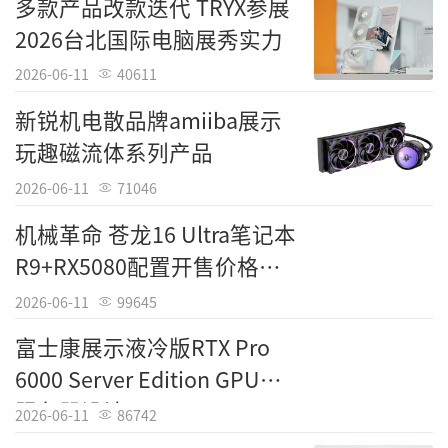
多款产品改款迭代 TRYX参展
Tags：
荣耀 X16 Plus
2026台北国际电脑展秀实力
责任编辑：中国科技
2026-06-11
40611
新锐机电散品牌amiiba展示
玩趣磁流体系列产品
2026-06-11
71046
机械革命 苍龙16 Ultra笔记本
R9+RX5080配置开售价格
18999元
2026-06-11
99645
富士康展示液冷版RTX Pro
6000 Server Edition GPU为
服务器设计
2026-06-11
86742