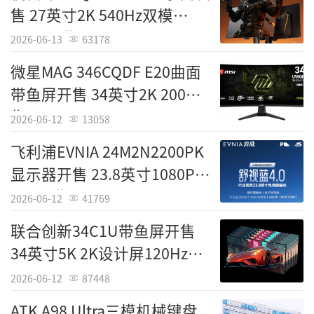
售 27英寸2K 540Hz双模
0Wh大容量电池，在荣耀办公模型场景下，本
WOLED售4799元
地视频播放最长可达14小时，满足全天候移动
2026-06-13
63178
办公需求。
微星MAG 346CQDF E20曲面
带鱼屏开售 34英寸2K 200Hz
价格方面，该系列国补后起售价极具吸引
售1499元
力，X14 Plus FHD版国补后5099.15元起，QH
2026-06-12
13058
D高刷屏版5524.15元起；X16 Plus FHD版国补
飞利浦EVNIA 24M2N2200PK
后5269.15元起，QHD高刷屏版5694.15元起。
显示器开售 23.8英寸1080P
新品还搭载了全新Magic视界平台，集成YOYO
260Hz售599元
2026-06-12
41769
AI智能体、智慧文管、YOYO工程师、YOYO Cl
联合创新34C1U带鱼屏开售
aw四大AI功能，支持小红书文案生成、代码编
34英寸5K 2K设计屏120Hz售
写等实用场景，进一步提升了办公效率。凭借
2999元
轻至1.29kg（X14 Plus）的金属机身与IPX2级
2026-06-12
87448
键盘防水，荣耀X Plus系列成功在主流价位段
ATK A98 Ultra三模机械键盘