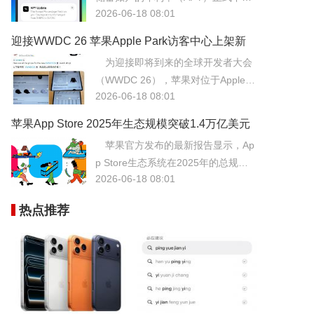
2026-06-18 08:01
至3.40%，创下该产品自推出以来的
历史新低。此次利率调整主要受美联
迎接WWDC 26 苹果Apple Park访客中心上架新
储货币政策及美国国债收益率持续走
周边
为迎接即将到来的全球开发者大会
低的影响，反映了当前宏观经济环境
（WWDC 26），苹果对位于Apple P
的变化。
2026-06-18 08:01
ark的访客中心进行了特别布置，上架
了一系列独家限定周边产品。
苹果App Store 2025年生态规模突破1.4万亿美元
四成头部应用已支持AI
苹果官方发布的最新报告显示，Ap
p Store生态系统在2025年的总规模
2026-06-18 08:01
已突破1.4万亿美元大关，其中超过四
成的头部应用已深度集成了人工智能
热点推荐
功能。