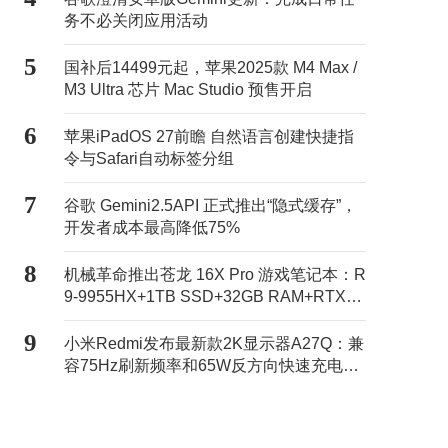
务不必关闭应用活动
5
国补后14499元起，苹果2025款 M4 Max /
M3 Ultra 芯片 Mac Studio 预售开启
6
苹果iPadOS 27前瞻 自然语言创建快捷指
令与Safari自动标签分组
7
谷歌 Gemini2.5API 正式推出“隐式缓存”，
开发者成本最高降低75%
8
机械革命推出苍龙 16X Pro 游戏笔记本：R
9-9955HX+1TB SSD+32GB RAM+RTX50
70Ti售11499元
9
小米Redmi发布最新款2K显示器A27Q：兼
容75Hz刷新频率和65W反方向快速充电，
活动价869元