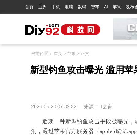
首页
业界
手机
电脑
数码
智车
AI
苹果
发布
当前位置：
首页
>
苹果
> 正文
新型钓鱼攻击曝光 滥用苹果
2026-05-20 07:32:32
来源：
IT之家
近期一种新型钓鱼攻击手段被曝光，攻击
洞，通过苹果官方服务器（appleid@id.