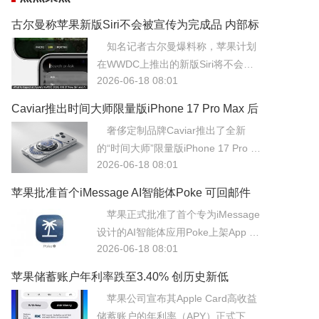
古尔曼称苹果新版Siri不会被宣传为完成品 内部标
记为Beta版
知名记者古尔曼爆料称，苹果计划
在WWDC上推出的新版Siri将不会被
2026-06-18 08:01
宣传为正式完成品，而是作为Beta测
试版向用户开放。这一谨慎策略源于
Caviar推出时间大师限量版iPhone 17 Pro Max 后
新版Siri底层架构的复杂性，苹果担心
盖嵌入机械腕表机构
奢侈定制品牌Caviar推出了全新
其稳定性与响应速度无法达到过往产
的“时间大师”限量版iPhone 17 Pro M
品的严苛标准。
2026-06-18 08:01
ax，该机型最大的亮点在于后盖创新
性地嵌入了微型机械腕表机构。
苹果批准首个iMessage AI智能体Poke 可回邮件
也能设提醒
苹果正式批准了首个专为iMessage
设计的AI智能体应用Poke上架App St
2026-06-18 08:01
ore，该应用能够直接在iMessage对
话中完成回复邮件、设置提醒及日程
苹果储蓄账户年利率跌至3.40% 创历史新低
管理等复杂任务。
苹果公司宣布其Apple Card高收益
储蓄账户的年利率（APY）正式下调