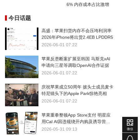
6% 内存成本占比激增
今日话题
高盛：苹果扫货内存不会压垮利润率
2026年iPhone将出货2.4EB LPDDR5
2026-06-01 07:22
苹果反垄断案扩展至韩国 马斯克xAI
申请向三星等调取OpenAI合作证据
2026-06-01 07:22
庆祝苹果成立50周年 披头士成员麦卡
特尼镜头下的Apple Park惊艳亮相
2026-06-01 07:22
苹果重拳整顿App Store支付 明星应
用Cal AI因违规绕开内购及诱导营销
被下架
2026-05-31 09:13
微信