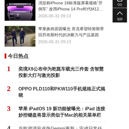
消息称iPhone 18标准版屏幕规格“开
QQ
倒车” 改用iPhone 14 Pro时代M12发
光基材
2026-05-31 09:13
顶部
苹果换帅原因曝光 库克希望特努斯带
回乔布斯时代的决断力与产品基因
2026-05-31 09:13
今日热点
1
奕境X9公布华为乾崑车载光三件套 含智慧
投影大灯与激光投影
2
OPPO PLD110和PKW110手机规格正式揭
晓
3
苹果 iPadOS 19 新功能被曝光：iPad 连接
妙控键盘将显示类似于Mac的相关菜单栏
4
谷歌澄清安卓版Gemini更新：完成日常任