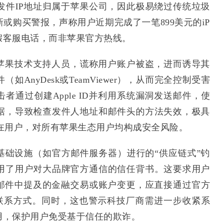
，且发件IP地址归属于苹果公司，因此极易绕过传统垃圾
或购买警报，声称用户近期完成了一笔899美元的iP
虚假客服电话，而非苹果官方热线。
苹果技术支持人员，谎称用户账户被盗，进而诱导其
nyDesk或TeamViewer），从而完全控制受害
通过创建Apple ID并利用系统漏洞发送邮件，使
据，导致检查发件人地址和邮件头的方法失效，极具
7等潜在用户，对所有苹果生态用户均构成安全风险。
基础设施（如官方邮件服务器）进行的“供应链式”钓
用了用户对大品牌官方通信的信任背书。这要求用户
于邮件中提及的金融交易或账户变更，应直接通过官方
的联系方式。同时，这也警示科技厂商需进一步收紧系
用，保护用户免受基于信任的欺诈。