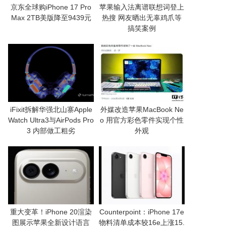
京东全球购iPhone 17 Pro
苹果输入法离谱联想词登上
Max 2TB美版降至9439元
热搜 网友晒出无辜鸡爪等
搞笑案例
iFixit拆解华强北山寨Apple
外媒改造苹果MacBook Ne
Watch Ultra3与AirPods Pro
o 用官方彩色零件实现个性
3 内部做工粗劣
外观
重大变革！iPhone 20渲染
Counterpoint：iPhone 17e
图展示苹果全新设计语言
物料清单成本较16e上涨15.