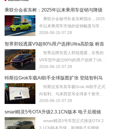
乘联分会崔东树：2025年以来乘用车促销与降级
均回归理性
乘联分会秘书长崔东树指出，2025
年以来乘用车市场的促销幅度与车型
2026-06-15 07:28
配置降级现象均已回归理性，市场不
再盲目陷入价格战泥潭。
智界郭锐透露V9超80%用户选择Ultra高阶版 称首
批交付是重要里程碑
智界品牌负责人郭锐透露，在售的
V9车型中超过80%的用户选择了Ultra
2026-06-15 07:28
高阶版配置，显示出消费者对高阶智
能驾驶与豪华体验的强烈需求。
特斯拉Grok车载AI助手全球版图扩张 登陆智利马
来西亚等市场
特斯拉宣布其车载Grok AI助手正式
向智利、马来西亚等全球多个新市场
2026-06-15 07:28
推送，进一步扩大了其智能座舱的生
态版图。Grok凭借其幽默的对话风格
smart精灵5号OTA升级2.3.1CN版本 电子后视镜
与实时联网的信息检索能力，为用户
与华为HiCar上线
smart精灵5号车型正式推送OTA 2.
提供了不同于传统语音助手的互动体
3.1CN版本升级，新增电子后视镜功