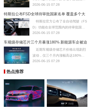
验。
2026-06-15 07:28
能支持与华为HiCar互联。电子后视
镜通过高清摄像头替代传统光学镜
特斯拉公布FSD全球待审批国家名单 覆盖多个大
片，有效降低了风阻并提升了雨雪天
洲
特斯拉官方公布了全自动驾驶（FS
气的视野清晰度。
D）功能在全球范围内的待审批国家
2026-06-15 07:28
名单，覆盖了欧洲、亚洲及大洋洲的
多个主要市场。
车规级存储芯片三个月暴涨180% 新能源车企被迫
涨价或收紧优惠
近期车规级存储芯片价格出现剧烈
波动，仅三个月内涨幅高达180%，
2026-06-15 07:28
给下游新能源车企带来了巨大的成本
压力。这一暴涨主要源于AI数据中心
热点推荐
对HBM等存储资源的疯狂抢夺，导致
DRAM与NAND闪存的产能向服务器
领域倾斜。