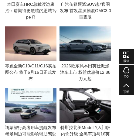
本田赛车HRC总裁渡边康
广汽传祺硬派SUV越7官图
治：请期待更硬核的思域Ty
发布 首发星源插混GMC3.0
pe R
雷霆版
微信
零跑全新C10/C11/C16实拍
2026款东风本田英仕派燃
图公布 将于6月16日正式发
油车上市 权益优惠价12.88
QQ
布
万元起
顶部
鸿蒙智行高考用车提醒发布
特斯拉北美Model Y入门版
考场周边可能影响辅助驾驶
内饰升级 全黑车顶与16英