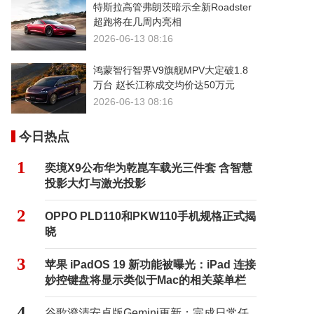
特斯拉高管弗朗茨暗示全新Roadster
超跑将在几周内亮相
2026-06-13 08:16
鸿蒙智行智界V9旗舰MPV大定破1.8
万台 赵长江称成交均价达50万元
2026-06-13 08:16
今日热点
1
奕境X9公布华为乾崑车载光三件套 含智慧
投影大灯与激光投影
2
OPPO PLD110和PKW110手机规格正式揭
晓
3
苹果 iPadOS 19 新功能被曝光：iPad 连接
妙控键盘将显示类似于Mac的相关菜单栏
4
谷歌澄清安卓版Gemini更新：完成日常任