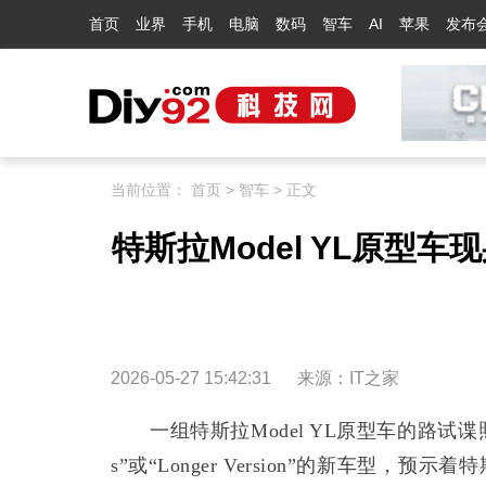
首页
业界
手机
电脑
数码
智车
AI
苹果
发布
当前位置：
首页
>
智车
> 正文
特斯拉Model YL原型
2026-05-27 15:42:31
来源：
IT之家
一组特斯拉Model YL原型车的路试谍照
s”或“Longer Version”的新车型