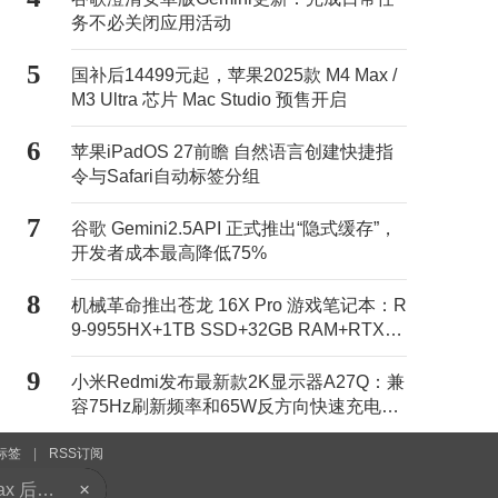
务不必关闭应用活动
5
国补后14499元起，苹果2025款 M4 Max /
M3 Ultra 芯片 Mac Studio 预售开启
6
苹果iPadOS 27前瞻 自然语言创建快捷指
令与Safari自动标签分组
7
谷歌 Gemini2.5API 正式推出“隐式缓存”，
开发者成本最高降低75%
8
机械革命推出苍龙 16X Pro 游戏笔记本：R
9-9955HX+1TB SSD+32GB RAM+RTX50
70Ti售11499元
9
小米Redmi发布最新款2K显示器A27Q：兼
苹果iPadOS 27前瞻 自然语言创建快捷指令与Safari自动标签分组
容75Hz刷新频率和65W反方向快速充电，
活动价869元
古尔曼称苹果新版Siri不会被宣传为完成品 内部标记为Beta版
标签
|
RSS订阅
本站认同其观点。
×
Caviar推出时间大师限量版iPhone 17 Pro Max 后盖嵌入机械腕表机构