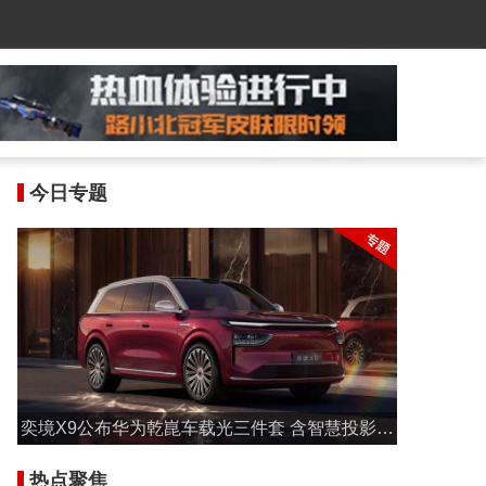
今日专题
奕境X9公布华为乾崑车载光三件套 含智慧投影大
灯与激光投影
热点聚焦