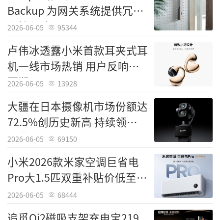
Backup 为网关系统提供冗余
洁，附带与特斯拉车型内饰风格呼应的收纳包
弹性保障
装，强化与品牌生态的关联感。特斯拉同时说
2026-06-05
95344
明，该充电宝的生产与品控沿用能源产品的部
卢伟冰透露小米首款耳夹式耳
分检测流程，确保电气安全与循环寿命符合品
机一线市场热销 用户反响超
牌标准。
预期
2026-06-05
13928
业内认为，特斯拉推出 Megapac 衍生迷你
大疆在日本摄像机市场份额达
储能站造型充电宝并以709元定价，进入更多科
72.5%创历史新高 持续领跑
技配件与品牌周边从业者视野，为大型能源产
行业
2026-06-05
69150
品IP的微型化应用提供参照样本。与常规造型
小米2026款米家空调巨省电
充电宝相比，其优势在于 Tesla 将 Megapac 的
Pro大1.5匹双重补贴价低至
辨识度设计与品质管控经验移植至便携品类，
1868元
使外观价值与实用性能形成叠加。此次推出促
2026-06-05
68444
使市场重新审视品牌在周边配件领域的文化符
追觅Qi2磁吸支架充电宝219