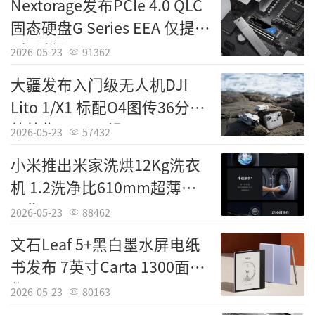
Nextorage发布PCIe 4.0 QLC
固态硬盘G Series EEA 仅提供
1年质保
2026-05-23
91362
大疆发布入门级无人机DJI
Lito 1/X1 标配O4图传36分钟
续航售1999元起
2026-05-23
57432
小米推出米家洗烘12Kg洗衣
机 1.2洗净比610mm超薄嵌
入售1899元
2026-05-23
88462
文石Leaf 5+黑白墨水屏电纸
书发布 7英寸Carta 1300面板
售1749元
2026-05-23
80163