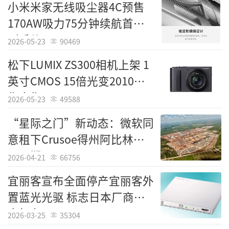
小米米家无线吸尘器4C预售
170AW吸力75分钟续航首发
到手价799元
2026-05-23
90469
松下LUMIX ZS300相机上架 1
英寸CMOS 15倍光变2010万
像素售4998元
2026-05-23
49588
“星际之门”新动态：微软同
意租下Crusoe得州阿比林园
区二期
2026-04-21
66756
宜丽客宣布全面停产宜丽客外
置蓝光光驱 标志日本厂商退
出舞台
2026-03-25
35304