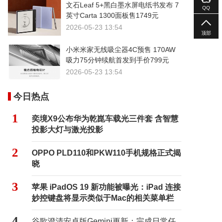
文石Leaf 5+黑白墨水屏电纸书发布 7
QQ
英寸Carta 1300面板售1749元
2026-05-23 13:54
顶部
小米米家无线吸尘器4C预售 170AW
吸力75分钟续航首发到手价799元
2026-05-23 13:54
今日热点
1
奕境X9公布华为乾崑车载光三件套 含智慧
投影大灯与激光投影
2
OPPO PLD110和PKW110手机规格正式揭
晓
3
苹果 iPadOS 19 新功能被曝光：iPad 连接
妙控键盘将显示类似于Mac的相关菜单栏
4
谷歌澄清安卓版Gemini更新：完成日常任