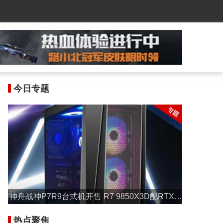
今日专题
神舟战神P7R9台式机开售 R7 9850X3D配RTX 5
070售17999元
热点聚焦