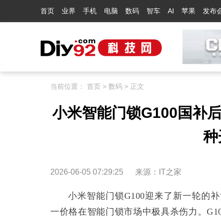
首页
业界
手机
电脑
数码
智车
AI
苹果
发布
当前位置：
首页
>
数码
> 正文
小米智能门锁G100国补后
种
2026-06-05 07:29:25
来源：
IT之家
小米智能门锁G100迎来了新一轮的
一价格在智能门锁市场中极具杀伤力。G10