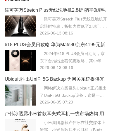
添可芙万Stretch Plus无线洗地机2.8折 躺平0缠毛
22000Pa售828元
添可芙万Stretch Plus无线洗地机开
启限时特惠，折扣力度低至2.8折，到
2026-06-13 08:16
手价仅为828元。该机型核心亮点在
于“躺平”设计，机身可深入低矮家具
618 PLUS会员日攻略 华为Mate80京东4199元新
底部进行清洁，配合22000Pa的大吸
低飞天茅台278元尝鲜
2024年618 PLUS会员日期间，京
力，轻松应对地面缝隙中的顽固灰
东平台推出重磅优惠攻略，其中华为
尘。
2026-06-13 08:16
Mate80手机价格直降至4199元的历
史新低，同时飞天茅台推出278元尝
Ubiquiti推出UniFi 5G Backup 为网关系统提供冗
鲜价。此次会员日活动旨在通过高价
余弹性保障
网络解决方案巨头Ubiquiti正式推出
值爆品的低价引流，吸引更多用户开
了UniFi 5G Backup设备，这是一款
通或续费PLUS会员服务。
2026-06-05 07:29
专为UniFi网关系统设计的5G蜂窝网
络备份模块。
卢伟冰透露小米首款耳夹式耳机一线市场热销 用
户反响超预期
小米集团总裁卢伟冰在社交媒体上
透露，小米首款耳夹式耳机（Buds Fi