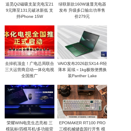
追觅Qi2磁吸支架充电宝21
绿联新款160W速显充电器
9元降至131元破冰新低 支
发布 升级多口输出功率售
持iPhone 15W
价279元
去掉机顶盒！广电总局联合
VAIO发布2026款SX14-R轻
三大运营商启动一体化电视
薄本 延续＜1kg极致便携换
全国推广
装Panther Lake
荣耀WIN电竞生态亮相 三
EPOMAKER RT100 PRO
模鼠标/四模耳机/多功能背
三模机械键盘国行开售 模