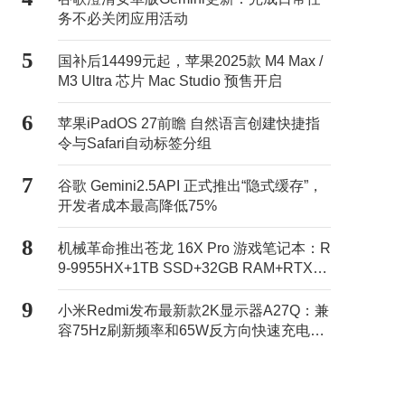
务不必关闭应用活动
5
国补后14499元起，苹果2025款 M4 Max /
M3 Ultra 芯片 Mac Studio 预售开启
6
苹果iPadOS 27前瞻 自然语言创建快捷指
令与Safari自动标签分组
7
谷歌 Gemini2.5API 正式推出“隐式缓存”，
开发者成本最高降低75%
8
机械革命推出苍龙 16X Pro 游戏笔记本：R
9-9955HX+1TB SSD+32GB RAM+RTX50
70Ti售11499元
9
小米Redmi发布最新款2K显示器A27Q：兼
容75Hz刷新频率和65W反方向快速充电，
活动价869元