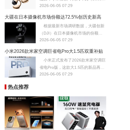
2026-06-05 07:29
t或类似型号）在一线市场占有率极高
的市场中表现极为抢眼，用户反响甚
大疆在日本摄像机市场份额达72.5%创历史新高
至超出了公司内部的预期。
持续领跑行业
根据最新市场调研数据，大疆创新
（DJI）在日本摄像机市场的份额已
2026-06-05 07:29
攀升至惊人的72.5%，创下历史新
高，进一步巩固了其在该地区乃至全
小米2026款米家空调巨省电Pro大1.5匹双重补贴
球的行业霸主地位。
价低至1868元
小米正式发布了2026款米家空调巨
省电Pro版，这款大1.5匹的新品再次
2026-06-05 07:29
刷新了高能效空调的价格底线。
热点推荐