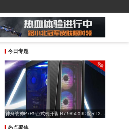
今日专题
神舟战神P7R9台式机开售 R7 9850X3D配RTX 5
070售17999元
热点聚焦