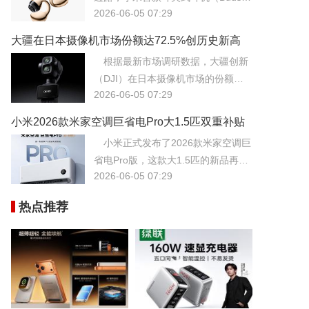
2026-06-05 07:29
t或类似型号）在一线市场占有率极高
的市场中表现极为抢眼，用户反响甚
大疆在日本摄像机市场份额达72.5%创历史新高
至超出了公司内部的预期。
持续领跑行业
根据最新市场调研数据，大疆创新
（DJI）在日本摄像机市场的份额已
2026-06-05 07:29
攀升至惊人的72.5%，创下历史新
高，进一步巩固了其在该地区乃至全
小米2026款米家空调巨省电Pro大1.5匹双重补贴
球的行业霸主地位。
价低至1868元
小米正式发布了2026款米家空调巨
省电Pro版，这款大1.5匹的新品再次
2026-06-05 07:29
刷新了高能效空调的价格底线。
热点推荐