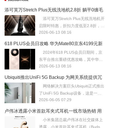
添可芙万Stretch Plus无线洗地机2.8折 躺平0缠毛
22000Pa售828元
添可芙万Stretch Plus无线洗地机开
启限时特惠，折扣力度低至2.8折，到
2026-06-13 08:16
手价仅为828元。该机型核心亮点在
于“躺平”设计，机身可深入低矮家具
618 PLUS会员日攻略 华为Mate80京东4199元新
底部进行清洁，配合22000Pa的大吸
低飞天茅台278元尝鲜
2024年618 PLUS会员日期间，京
力，轻松应对地面缝隙中的顽固灰
东平台推出重磅优惠攻略，其中华为
尘。
2026-06-13 08:16
Mate80手机价格直降至4199元的历
史新低，同时飞天茅台推出278元尝
Ubiquiti推出UniFi 5G Backup 为网关系统提供冗
鲜价。此次会员日活动旨在通过高价
余弹性保障
网络解决方案巨头Ubiquiti正式推出
值爆品的低价引流，吸引更多用户开
了UniFi 5G Backup设备，这是一款
通或续费PLUS会员服务。
2026-06-05 07:29
专为UniFi网关系统设计的5G蜂窝网
络备份模块。
卢伟冰透露小米首款耳夹式耳机一线市场热销 用
户反响超预期
小米集团总裁卢伟冰在社交媒体上
透露，小米首款耳夹式耳机（Buds Fi