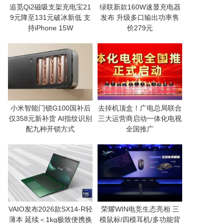
追觅Qi2磁吸支架充电宝21
绿联新款160W速显充电器
9元降至131元破冰新低 支
发布 升级多口输出功率售
持iPhone 15W
价279元
小米智能门锁G100国补后
去掉机顶盒！广电总局联合
仅358元新补货 AI指纹识别
三大运营商启动一体化电视
配九种开锁方式
全国推广
VAIO发布2026款SX14-R轻
荣耀WIN电竞生态亮相 三
薄本 延续＜1kg极致便携换
模鼠标/四模耳机/多功能背