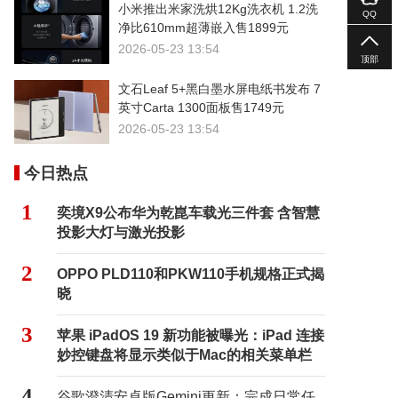
小米推出米家洗烘12Kg洗衣机 1.2洗
QQ
净比610mm超薄嵌入售1899元
2026-05-23 13:54
顶部
文石Leaf 5+黑白墨水屏电纸书发布 7
英寸Carta 1300面板售1749元
2026-05-23 13:54
今日热点
1
奕境X9公布华为乾崑车载光三件套 含智慧
投影大灯与激光投影
2
OPPO PLD110和PKW110手机规格正式揭
晓
3
苹果 iPadOS 19 新功能被曝光：iPad 连接
妙控键盘将显示类似于Mac的相关菜单栏
4
谷歌澄清安卓版Gemini更新：完成日常任