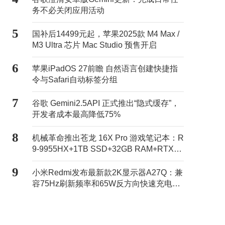
务不必关闭应用活动
5
国补后14499元起，苹果2025款 M4 Max /
M3 Ultra 芯片 Mac Studio 预售开启
6
苹果iPadOS 27前瞻 自然语言创建快捷指
令与Safari自动标签分组
7
谷歌 Gemini2.5API 正式推出“隐式缓存”，
开发者成本最高降低75%
8
机械革命推出苍龙 16X Pro 游戏笔记本：R
9-9955HX+1TB SSD+32GB RAM+RTX50
70Ti售11499元
9
小米Redmi发布最新款2K显示器A27Q：兼
容75Hz刷新频率和65W反方向快速充电，
活动价869元