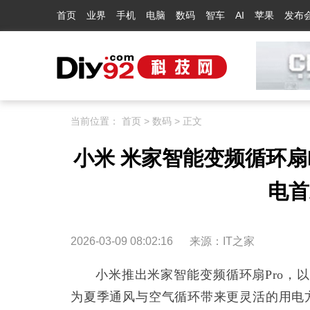
首页
业界
手机
电脑
数码
智车
AI
苹果
发布
当前位置：
首页
>
数码
> 正文
小米 米家智能变频循环扇P
电首
2026-03-09 08:02:16
来源：
IT之家
小米推出米家智能变频循环扇Pro，以
为夏季通风与空气循环带来更灵活的用电