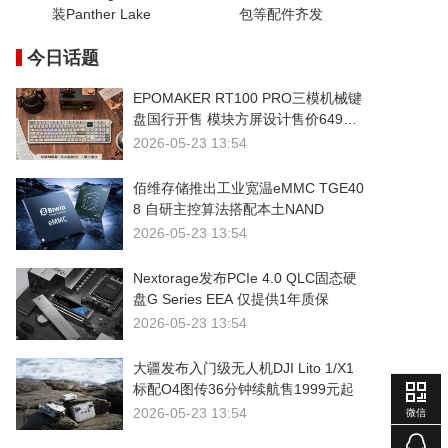
装Panther Lake
包等配件齐发
今日话题
EPOMAKER RT100 PRO三模机械键
盘国行开售 模块方屏设计售价649元
起
2026-05-23 13:54
佰维存储推出工业宽温eMMC TGE40
8 自研主控算法搭配本土NAND
2026-05-23 13:54
Nextorage发布PCIe 4.0 QLC固态硬
盘G Series EEA 仅提供1年质保
2026-05-23 13:54
大疆发布入门级无人机DJI Lito 1/X1
标配O4图传36分钟续航售1999元起
2026-05-23 13:54
微信