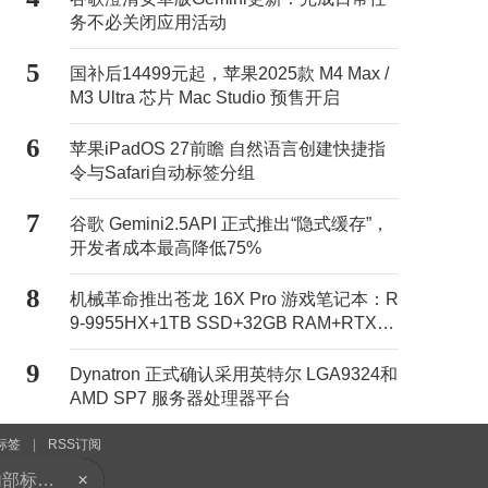
务不必关闭应用活动
5
国补后14499元起，苹果2025款 M4 Max /
M3 Ultra 芯片 Mac Studio 预售开启
6
苹果iPadOS 27前瞻 自然语言创建快捷指
令与Safari自动标签分组
7
谷歌 Gemini2.5API 正式推出“隐式缓存”，
开发者成本最高降低75%
8
机械革命推出苍龙 16X Pro 游戏笔记本：R
9-9955HX+1TB SSD+32GB RAM+RTX50
70Ti售11499元
9
Dynatron 正式确认采用英特尔 LGA9324和
AMD SP7 服务器处理器平台
苹果iPadOS 27前瞻 自然语言创建快捷指令与Safari自动标签分组
标签
|
RSS订阅
本站认同其观点。
×
古尔曼称苹果新版Siri不会被宣传为完成品 内部标记为Beta版