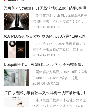
添可芙万Stretch Plus无线洗地机2.8折 躺平0缠毛
22000Pa售828元
添可芙万Stretch Plus无线洗地机开
启限时特惠，折扣力度低至2.8折，到
2026-06-13 08:16
手价仅为828元。该机型核心亮点在
于“躺平”设计，机身可深入低矮家具
618 PLUS会员日攻略 华为Mate80京东4199元新
底部进行清洁，配合22000Pa的大吸
低飞天茅台278元尝鲜
2024年618 PLUS会员日期间，京
力，轻松应对地面缝隙中的顽固灰
东平台推出重磅优惠攻略，其中华为
尘。
2026-06-13 08:16
Mate80手机价格直降至4199元的历
史新低，同时飞天茅台推出278元尝
Ubiquiti推出UniFi 5G Backup 为网关系统提供冗
鲜价。此次会员日活动旨在通过高价
余弹性保障
网络解决方案巨头Ubiquiti正式推出
值爆品的低价引流，吸引更多用户开
了UniFi 5G Backup设备，这是一款
通或续费PLUS会员服务。
2026-06-05 07:29
专为UniFi网关系统设计的5G蜂窝网
络备份模块。
卢伟冰透露小米首款耳夹式耳机一线市场热销 用
户反响超预期
小米集团总裁卢伟冰在社交媒体上
透露，小米首款耳夹式耳机（Buds Fi