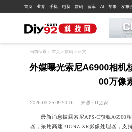
首页
业界
手机
电脑
数码
智车
AI
苹果
发布
当前位置：
首页
>
数码
> 正文
外媒曝光索尼A6900相机核
00万像
2026-03-25 09:50:16
来源：
IT之家
最新消息披露索尼APS-C旗舰A690
器，采用高速BIONZ XR影像处理器，支持