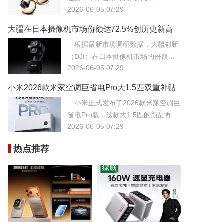
2026-06-05 07:29
t或类似型号）在一线市场占有率极高
的市场中表现极为抢眼，用户反响甚
大疆在日本摄像机市场份额达72.5%创历史新高
至超出了公司内部的预期。
持续领跑行业
根据最新市场调研数据，大疆创新
（DJI）在日本摄像机市场的份额已
2026-06-05 07:29
攀升至惊人的72.5%，创下历史新
高，进一步巩固了其在该地区乃至全
小米2026款米家空调巨省电Pro大1.5匹双重补贴
球的行业霸主地位。
价低至1868元
小米正式发布了2026款米家空调巨
省电Pro版，这款大1.5匹的新品再次
2026-06-05 07:29
刷新了高能效空调的价格底线。
热点推荐