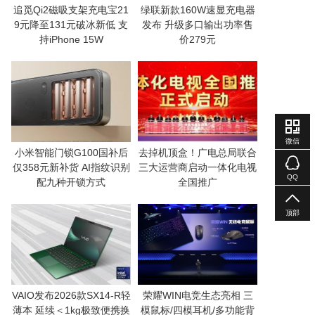
追觅Qi2磁吸支架充电宝21
绿联新款160W速显充电器
9元降至131元破冰新低 支
发布 升级多口输出功率售
持iPhone 15W
价279元
微信
小米智能门锁G100国补后
去掉机顶盒！广电总局联合
仅358元新补货 AI指纹识别
三大运营商启动一体化电视
QQ
配九种开锁方式
全国推广
顶部
VAIO发布2026款SX14-R轻
荣耀WIN电竞生态亮相 三
薄本 延续＜1kg极致便携换
模鼠标/四模耳机/多功能背