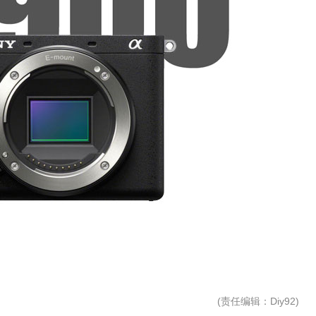
(
责任编辑
：Diy92)