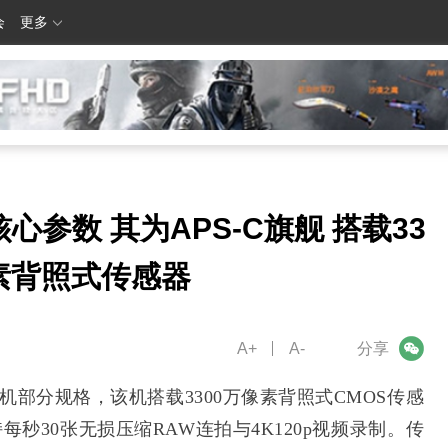
会
更多
心参数 其为APS-C旗舰 搭载33
素背照式传感器
A+
A-
微信
分享
0相机部分规格，该机搭载3300万像素背照式CMOS传感
每秒30张无损压缩RAW连拍与4K120p视频录制。传