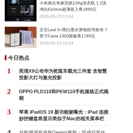
小米推出米家洗烘12Kg洗衣机 1.2洗
净比610mm超薄嵌入售1899元
2026-05-23 13:54
文石Leaf 5+黑白墨水屏电纸书发布 7
英寸Carta 1300面板售1749元
2026-05-23 13:54
今日热点
1
奕境X9公布华为乾崑车载光三件套 含智慧
投影大灯与激光投影
2
OPPO PLD110和PKW110手机规格正式揭
晓
3
苹果 iPadOS 19 新功能被曝光：iPad 连接
妙控键盘将显示类似于Mac的相关菜单栏
4
谷歌澄清安卓版Gemini更新：完成日常任