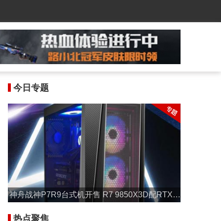
今日专题
神舟战神P7R9台式机开售 R7 9850X3D配RTX 5
070售17999元
热点聚焦