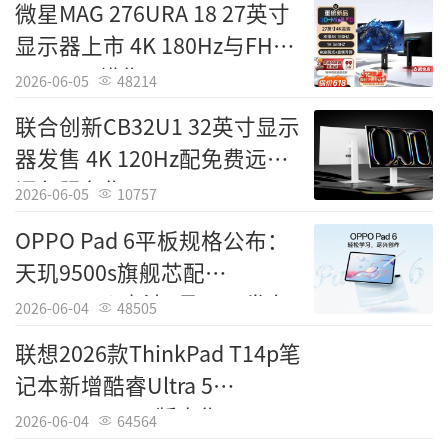
微星MAG 276URA 18 27英寸
显示器上市 4K 180Hz与FHD
360Hz双模售2199元
2026-06-05
48214
联合创新CB32U1 32英寸显示
器发售 4K 120Hz配免费远程
调色服务售2499元
2026-06-05
10757
OPPO Pad 6平板规格公布：
天玑9500s旗舰芯配
10420mAh电池5月25日发布
2026-06-04
48505
联想2026款ThinkPad T14p笔
记本新增酷睿Ultra 5
338H+32G+1T版本售10999
2026-06-04
64564