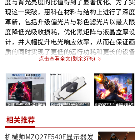
度与背光亮度的比值得到了显著优化。为了实
现这一突破，惠科在材料与结构上进行了深度
革新，包括升级偏光片与彩色滤光片以最大限
度降低光吸收损耗，优化黑矩阵与液晶盒厚设
计，并大幅提升电光响应效率，从而在保证画
质的同时实现了更低的运行功耗和更长的设备
点击查看全文(剩余
37
%)
使用寿命。
这款23.8英寸的FHD面板在追求高透过率
的同时，并未牺牲显示品质。它依然兼顾了160
0:1的高静态对比度和99% sRGB的色域覆盖，
飞利浦27M4N3500FQ显示器开售
宏碁掠夺者DDR4马甲条3600 C16
泰坦军团C32A1S+曲面显示器上市
保障了用户在日常办公和娱乐中的良好视觉体
27英寸2K 210Hz售价829元
发售 三星B-die颗粒32G售1799元
31.5英寸2K 275Hz HVA售1550元
验。这种技术的落地，不仅有助于终端产品实
相关推荐
现更轻薄的机身设计，还能有效降低背光模组
机械师MZQ27F540E显示器发
的功耗，对于笔记本电脑、桌面显示器乃至智