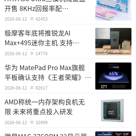
开售 8KHz回报率配
12000mAh电池
2026-06-12
42453
极摩客年底将推锐龙AI
Max+495迷你主机 支持
192GB内存
2026-06-12
14776
华为 MatePad Pro Max旗舰
平板确认支持《王者荣耀》
144Hz极致模式
2026-06-12
82617
AMD称统一内存架构良机无
限 未来将重点投入研发
2026-06-12
32499