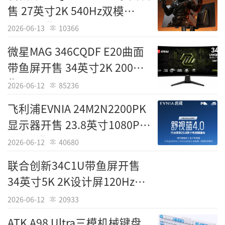
售 27英寸2K 540Hz双模
能终端的续航与散热都有积极意义，进一步巩
WOLED售4799元
固了惠科在半导体显示领域的领先地位。
2026-06-13
10366
微星MAG 346CQDF E20曲面
此次技术突破正值惠科股份有限公司深主
带鱼屏开售 34英寸2K 200Hz
板IPO成功过会（2026年3月3日）后的关键发
售1499元
展期，展示了其强大的研发实力与产业链整合
2026-06-12
85236
能力。作为拥有四条G8.6 TFT-LCD高世代产线
飞利浦EVNIA 24M2N2200PK
的行业巨头，惠科此次高透屏技术的量产，将
显示器开售 23.8英寸1080P
进一步推动其在电视面板、智能手机面板及商
260Hz售599元
2026-06-12
40680
用显示等领域的市场份额扩张。随着消费者对
联合创新34C1U带鱼屏开售
显示设备能效要求的日益提高，这项技术将成
34英寸5K 2K设计屏120Hz售
为惠科在激烈的市场竞争中保持领先的重要筹
2999元
码，助力其实现“丰富人类的视觉享受”的企
2026-06-12
20933
业愿景。
ATK A98 Ultra三模机械键盘