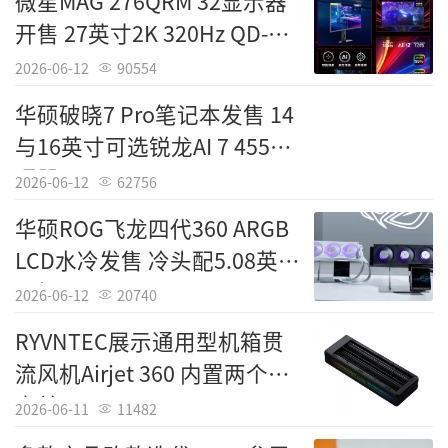
微星MAG 276QRM 32显示器
开售 27英寸2K 320Hz QD-
MiniLED
责任编辑：中国科技
2026-06-12
90554
华硕破晓7 Pro笔记本发售 14
与16英寸可选锐龙AI 7 455处
理器
2026-06-12
62756
华硕ROG飞龙四代360 ARGB
LCD水冷发售 冷头配5.08英寸
面板
2026-06-12
20740
RYVNTEC展示通用型机箱贯
流风机Airjet 360 内置两个风
扇单元
2026-06-11
11482