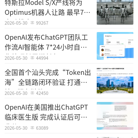
特斯拉Model S/X产线将为
Optimus机器人让路 最早7月
启动投产
2026-05-30
99267
OpenAI发布ChatGPT团队工
作流AI智能体 7*24小时自动
化处理长周期任务
2026-05-30
44994
全国首个汕头完成“Token出
海”全链路闭环验证 打通跨
境AI服务链路
2026-05-30
42450
OpenAI在美国推出ChatGPT
临床医生版 完成认证后可免
费使用
2026-05-30
63089