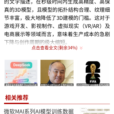
的文字描述，在秒级时间内生成高精度、高保
真的3D模型，且模型的拓扑结构合理、纹理细
节丰富，极大地降低了3D建模的门槛。这对于
游戏开发、影视制作、虚拟现实（VR/AR）及
电商展示等领域而言，意味着生产成本的急剧
下降与创作周期的极大缩短。
点击查看全文(剩余
34
%)
该模型的核心突破在于其强大的泛化能力
与细节还原度。不同于传统3D建模需要专业设
计师耗费数小时甚至数天时间，Seed 3D 2.0利
用扩散模型与神经渲染技术，能够智能理解物
美国企业AI成本飙升 DeepSeek成
软银孙正义称OpenAI正用AI设计AI
2026世界杯扩大AI审核 实时过滤超
体的空间结构与材质属性，生成的结果甚至可
为B2B市场新宠
模型 比人类聪明万倍的ASI两年内到
3万个关键词2秒隐藏不当评论
来
以直接导入工业流水线进行3D打印。字节跳动
相关推荐
凭借其在抖音、PICO等产品中积累的海量3D素
微软MAI系列AI模型训练数据
材与用户数据，训练出了这一极具竞争力的模