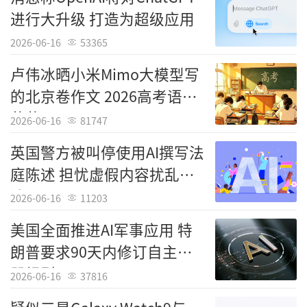
进行大升级 打造为超级应用
2026-06-16
53365
卢伟冰晒小米Mimo大模型写
的北京卷作文 2026高考语文
落幕
2026-06-16
81747
英国警方被叫停使用AI撰写法
庭陈述 担忧虚假内容扰乱司
法
2026-06-16
11203
美国全面推进AI军事应用 特
朗普要求90天内修订自主武
器规则
2026-06-16
37816
责任编辑：中国科技