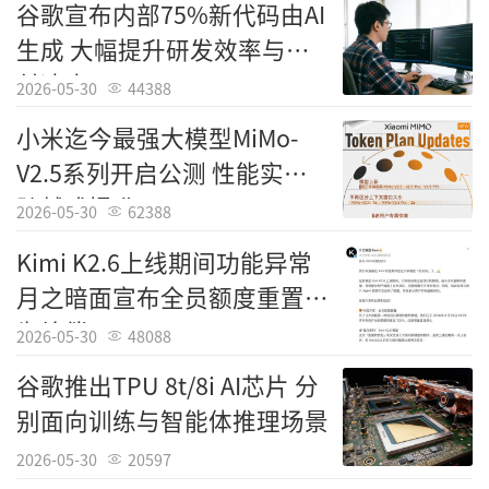
谷歌宣布内部75%新代码由AI
生成 大幅提升研发效率与交
付速度
2026-05-30
44388
小米迄今最强大模型MiMo-
V2.5系列开启公测 性能实现
跨越式提升
2026-05-30
62388
Kimi K2.6上线期间功能异常
月之暗面宣布全员额度重置作
为补偿
2026-05-30
48088
谷歌推出TPU 8t/8i AI芯片 分
别面向训练与智能体推理场景
2026-05-30
20597