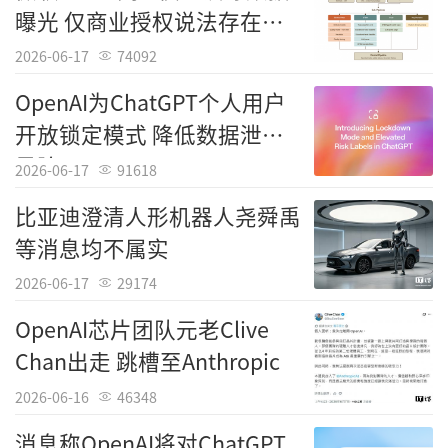
曝光 仅商业授权说法存在出
型，展现了其在AI生成内容（AIGC）领域的深
入
厚技术储备。
2026-06-17
74092
OpenAI为ChatGPT个人用户
随着Seed 3D 2.0的发布，字节跳动在AI领
开放锁定模式 降低数据泄露
域的布局进一步完善，从文本（豆包大模型）
风险
到视频（即梦），再到3D生成，形成了完整的
2026-06-17
91618
多模态AI矩阵。这一技术的普及，将推动“空
比亚迪澄清人形机器人尧舜禹
间互联网”时代的加速到来，每个人都可以成
等消息均不属实
为3D内容的创作者，虚拟世界与现实世界的边
2026-06-17
29174
界将变得更加模糊。未来，我们或许只需用手
OpenAI芯片团队元老Clive
机拍一张照片，就能立刻生成一个可交互的3D
Chan出走 跳槽至Anthropic
数字资产，这将彻底改变我们消费内容、购物
乃至社交的方式。
2026-06-16
46348
消息称OpenAI将对ChatGPT